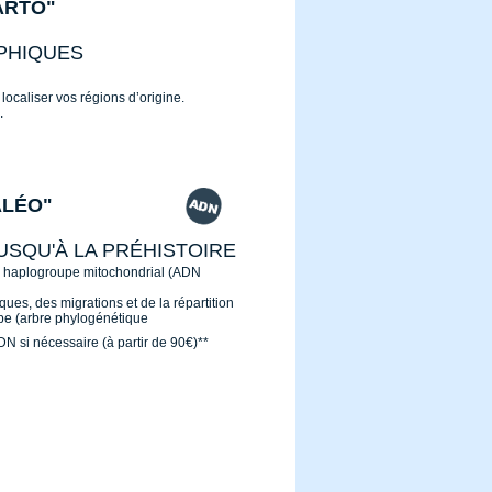
ARTO"
PHIQUES
localiser vos régions d’origine.
.
ALÉO"
USQU'À LA PRÉHISTOIRE
e haplogroupe mitochondrial (ADN
ques, des migrations et de la répartition
pe (arbre phylogénétique
 ADN si nécessaire (à partir de 90€)**