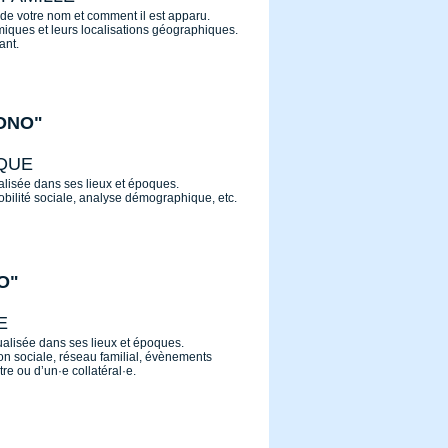
n de votre nom et comment il est apparu.
ymiques et leurs localisations géographiques
.
ant.
ONO"
QUE
ualisée dans ses lieux et époques.
mobilité sociale, analyse démographique, etc.
O"
E
tualisée dans ses lieux et époques.
ion sociale, réseau familial, évènements
tre ou d’un·e collatéral·e.