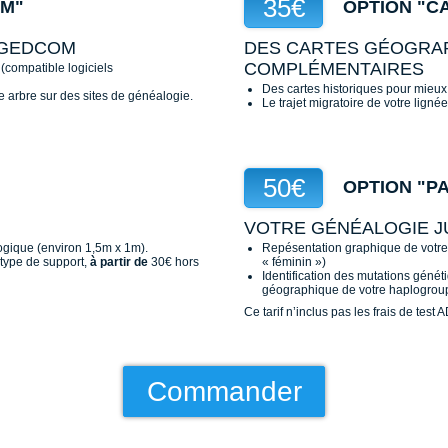
35€
OM"
OPTION "C
 GEDCOM
DES CARTES GÉOGRA
COMPLÉMENTAIRES
(compatible logiciels
Des cartes historiques pour mieux 
e arbre sur des sites de généalogie.
Le trajet migratoire de votre lignée
50€
OPTION "P
VOTRE GÉNÉALOGIE J
ogique (environ 1,5m x 1m).
Repésentation graphique de votr
u type de support,
à partir de
30€ hors
« féminin »)
Identification des mutations généti
géographique de votre haplogrou
Ce tarif n’inclus pas les frais de test
Commander