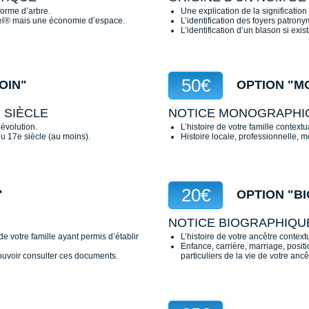
orme d’arbre.
Une explication de la significatio
cel® mais une économie d’espace.
L’identification des foyers patron
L’identification d’un blason si exist
50€
OIN"
OPTION "M
 SIÈCLE
NOTICE MONOGRAPHI
évolution.
L’histoire de votre famille context
u 17e siècle (au moins).
Histoire locale, professionnelle, 
20€
"
OPTION "BI
NOTICE BIOGRAPHIQU
de votre famille ayant permis d’établir
L’histoire de votre ancêtre contex
Enfance, carrière, marriage, posit
ouvoir consulter ces documents.
particuliers de la vie de votre ancê