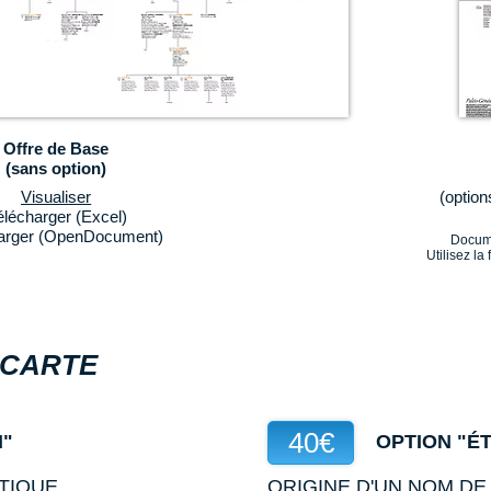
Offre de Base
(sans option)
Visualiser
(option
élécharger (Excel)
arger (OpenDocument)
Docume
Utilisez la
 CARTE
40€
N"
OPTION "É
TIQUE
ORIGINE D'UN NOM DE