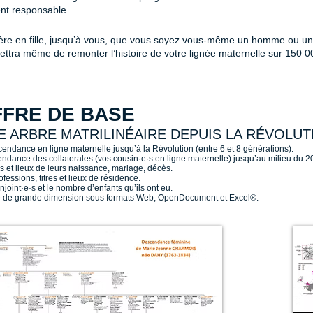
ent responsable.
 mère en fille, jusqu’à vous, que vous soyez vous-même un homme ou u
ttra même de remonter l’histoire de votre lignée maternelle sur 150 00
FFRE DE BASE
 ARBRE MATRILINÉAIRE DEPUIS LA RÉVOLUT
cendance en ligne maternelle jusqu’à la Révolution (entre 6 et 8 générations).
ndance des collaterales (vos cousin·e·s en ligne maternelle) jusqu’au milieu du 20
s et lieux de leurs naissance, mariage, décès.
fessions, titres et lieux de résidence.
joint·e·s et le nombre d’enfants qu’ils ont eu.
e de grande dimension sous formats Web, OpenDocument et Excel®.