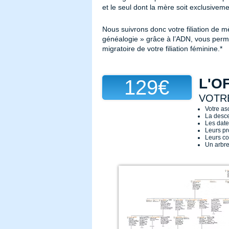
et le seul dont la mère soit exclusivem
Nous suivrons donc votre filiation de
généalogie » grâce à l’ADN, vous perme
migratoire de votre filiation féminine.
*
L'O
129€
VOTRE
Votre as
La desce
Les date
Leurs pro
Leurs con
Un arbr