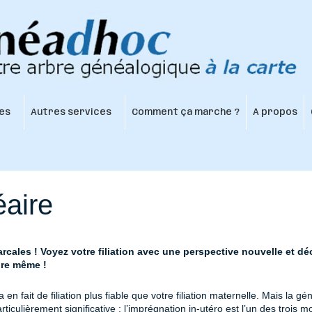
es
Autres services
Comment ça marche ?
À propos
éaire
rcales ! Voyez votre filiation avec une perspective nouvelle et d
ire même !
 en fait de filiation plus fiable que votre filiation maternelle. Mais la 
particulièrement significative : l’imprégnation in-utéro est l’un des troi