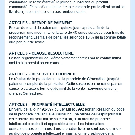
commande, le reste étant dû le jour de la livraison du produit
commandé. En cas d’annulation de la commande par le client avant sa
livraison, l’acompte ne sera pas remboursable.
ARTICLE 5 – RETARD DE PAIEMENT
En cas de retard de paiement – quinze jours après la fin de la
prestation, une indemnité forfaitaire de 40 euros sera due pour frais de
recouvrement. Les frais de pénalités seront de 10 % de la somme totale
due par jour de retard.
ARTICLE 6 – CLAUSE RESOLUTOIRE
Le non-règlement du deuxième versement prévu par le contrat initial
met fin à la prestation en cours.
ARTICLE 7 – RÉSERVE DE PROPRIETE
Le résultat de la prestation reste la propriété de Généadhoc jusqu’à
paiement complet de la prestation. Cette suspension ne remet pas en
cause le caractère ferme et définitif de la vente intervenue entre le
client et Généadhoc.
ARTICLE 8 – PROPRIETÉ INTELLECTUELLE
En vertu de la loi n° 92-597 du 1er juillet 1992 portant création du code
de la propriété intellectuelle, l’auteur d’une œuvre de l’esprit jouit sur
cette œuvre, du seul fait de sa création, d’un droit de propriété
intellectuelle exclusif et opposable à tous. Les informations
généalogiques contenues dans le produit livré ne sont pas soumises
au droit de propriété intellectuelle mais la forme graphique de la