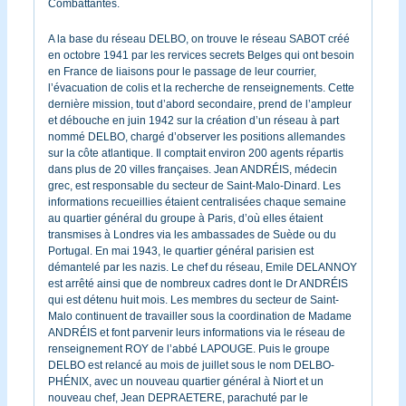
Combattantes.
A la base du réseau DELBO, on trouve le réseau SABOT créé
en octobre 1941 par les rervices secrets Belges qui ont besoin
en France de liaisons pour le passage de leur courrier,
l’évacuation de colis et la recherche de renseignements. Cette
dernière mission, tout d’abord secondaire, prend de l’ampleur
et débouche en juin 1942 sur la création d’un réseau à part
nommé DELBO, chargé d’observer les positions allemandes
sur la côte atlantique. Il comptait environ 200 agents répartis
dans plus de 20 villes françaises. Jean ANDRÉIS, médecin
grec, est responsable du secteur de Saint-Malo-Dinard. Les
informations recueillies étaient centralisées chaque semaine
au quartier général du groupe à Paris, d’où elles étaient
transmises à Londres via les ambassades de Suède ou du
Portugal. En mai 1943, le quartier général parisien est
démantelé par les nazis. Le chef du réseau, Emile DELANNOY
est arrêté ainsi que de nombreux cadres dont le Dr ANDRÉIS
qui est détenu huit mois. Les membres du secteur de Saint-
Malo continuent de travailler sous la coordination de Madame
ANDRÉIS et font parvenir leurs informations via le réseau de
renseignement ROY de l’abbé LAPOUGE. Puis le groupe
DELBO est relancé au mois de juillet sous le nom DELBO-
PHÉNIX, avec un nouveau quartier général à Niort et un
nouveau chef, Jean DEPRAETERE, parachuté par le