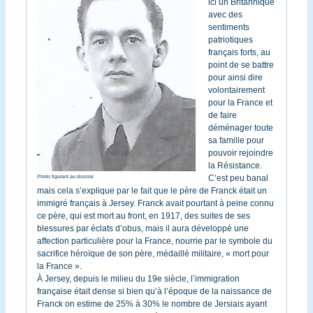
ici un Britannique
avec des
sentiments
patriotiques
français forts, au
point de se battre
pour ainsi dire
volontairement
pour la France et
de faire
déménager toute
sa famille pour
pouvoir rejoindre
la Résistance.
C’est peu banal
Photo figurant au dossier
mais cela s’explique par le fait que le père de Franck était un
immigré français à Jersey. Franck avait pourtant à peine connu
ce père, qui est mort au front, en 1917, des suites de ses
blessures par éclats d’obus, mais il aura développé une
affection particulière pour la France, nourrie par le symbole du
sacrifice héroïque de son père, médaillé militaire, « mort pour
la France ».
À Jersey, depuis le milieu du 19e siècle, l’immigration
française était dense si bien qu’à l’époque de la naissance de
Franck on estime de 25% à 30% le nombre de Jersiais ayant