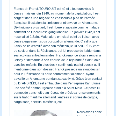
Francis dit Franck TOUROULT est né et a toujours vécu à
Jersey mais en juin 1940, au moment de la capitulation, il est
sergent dans une brigade de chasseurs à pied de l’armée
française. Il est alors fait prisonnier et envoyé en Allemagne.
Dix-huit mois plus tard, il est libéré et rapatrié comme malade,
souffrant de tuberculose ganglionnaire. En janvier 1942, il est
hospitalisé à Saint-Malo, alors principal point de liaison avec
Jersey, également sous occupation allemande. C’est là que
Fanck se lie d’amitié avec son médecin, le Dr ANDRÉIS, chef
de secteur dans la Résistance, qui lui propose de l’aider dans
ses activités anti-allemandes. Franck renonce alors à rentrer à
Jersey et demande à son épouse de le rejoindre à Saint-Malo
avec les enfants. En plus des « sentiments patriotiques » qu’il
mentionne dans son dossier, Franck possède un atout décisif
pour la Résistance : il parle couramment allemand, ayant
travaillé en Allemagne pendant sa captivité. Grâce à un contact
du Dr ANDRÉIS, il est embauché dans l’entreprise Karl Blume,
une société hambourgeoise établie à Saint-Malo. Ce poste lui
permet de transmettre au réseau de précieux renseignements
sur le trafic maritime allemand : entrées et sorties de cargos,
cargaisons, effectifs, matériels, etc…
Nous avons donc