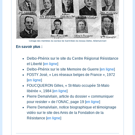
Collage des membres du secteur de Saint-Malo du reseau Delbo,
©
Demalvilain
En savoir plus :
Delbo-Phénix sur le site du Centre Régional Résistance
et Liberté [
en ligne
]
Delbo-Phénix sur le site Memoire de Guerre [
en ligne
]
FOSTY José, « Les réseaux belges de France », 1972
[
en ligne
]
FOUCQUERON Gilles, « St-Malo occupée St-Malo
libérée », 1984 [
en ligne
]
Pierre Demalvilain, article du dossier « communiquer
pour resister » de l’ONAC, page 19 [
en ligne
]
Pierre Demalvilain, notice biographique et témoignage
vidéo sur le site des Amis de la Fondation de la
Résistance [
en ligne
]