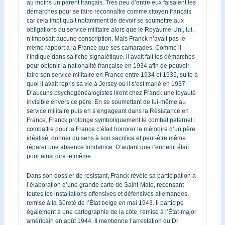
au moins un parent français. Très peu d’entre eux faisaient les
démarches pour se faire reconnaître comme citoyen français
car cela impliquait notamment de devoir se soumettre aux
obligations du service militaire alors que le Royaume-Uni, lui,
n’imposait aucune conscription. Mais Franck n’avait pas le
même rapport à la France que ses camarades. Comme il
l’indique dans sa fiche signalétique, il avait fait les démarches
pour obtenir la nationalité française en 1934 afin de pouvoir
faire son service militaire en France entre 1934 et 1935, suite à
quoi il avait repris sa vie à Jersey où il s’est marié en 1937.
D’aucuns psychogénéalogistes liront chez Franck une loyauté
invisible envers ce père. En se soumettant de lui-même au
service militaire puis en s’engageant dans la Résistance en
France, Franck prolonge symboliquement le combat paternel :
combattre pour la France c’était honorer la mémoire d’un père
idéalisé, donner du sens à son sacrifice et peut-être même
réparer une absence fondatrice. D’autant que l’ennemi était
pour ainsi dire le même…
Dans son dossier de résistant, Franck révèle sa participation à
l’élaboration d’une grande carte de Saint-Malo, recensant
toutes les installations offensives et défensives allemandes,
remise à la Sûreté de l’État belge en mai 1943. Il participe
également à une cartographie de la côte, remise à l’État-major
américain en août 1944. Il mentionne l’arrestation du Dr